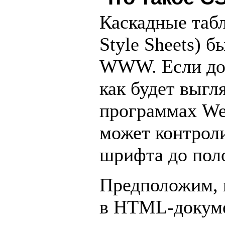
Каскадные таб
Style Sheets) 
WWW. Если до 
как будет выгл
программах Web
может контроли
шрифта до поло
Предположим, 
в HTML-докуме