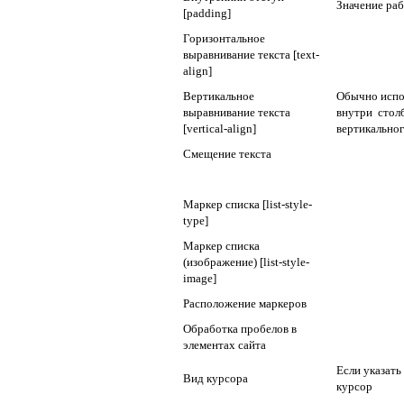
Значение раб
[padding]
Горизонтальное
выравнивание текста [text-
align]
Вертикальное
Обычно испол
выравнивание текста
внутри столб
[vertical-align]
вертикальног
Смещение текста
Маркер списка [list-style-
type]
Маркер списка
(изображение) [list-style-
image]
Расположение маркеров
Обработка пробелов в
элементах сайта
Если указать
Вид курсора
курсор