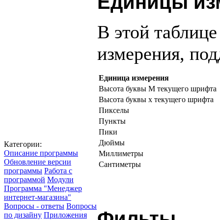
Единицы из
В этой таблице
измерения, по
Единица измерения
Высота буквы M текущего шрифта
Высота буквы x текущего шрифта
Пикселы
Пункты
Пики
Дюймы
Категории:
Описание программы
Миллиметры
Обновление версии
Сантиметры
программы
Работа с
программой
Модули
Программа "Менеджер
интернет-магазина"
Вопросы - ответы
Вопросы
Фильты
по дизайну
Приложения