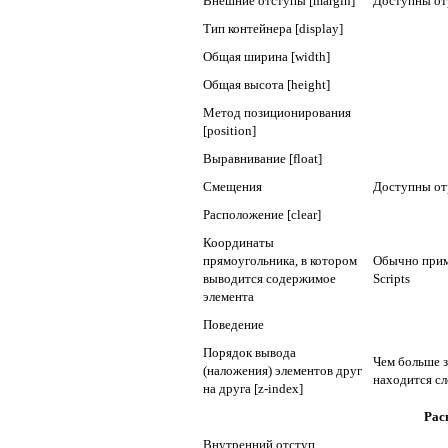
Внешние отступы [margin]
Доступны от
Тип контейнера [display]
Общая ширина [width]
Общая высота [height]
Метод позиционирования
[position]
Выравнивание [float]
Смещения
Доступны от
Расположение [clear]
Координаты
прямоугольника, в котором
Обычно приме
выводится содержимое
Scripts
элемента
Поведение
Порядок вывода
Чем больше з
(наложения) элементов друг
находится сл
на друга [z-index]
Рас
Внутренний отступ