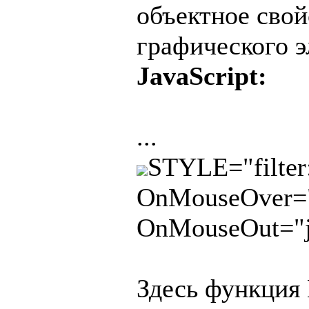
объектное свойс
графического э
JavaScript:
...
STYLE="filter:
OnMouseOver="j
OnMouseOut="ja
Здесь функция 