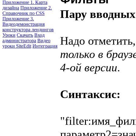
Приложение 1. Карта
дизайна
Приложение 2.
Пару вводных
Справочник по CSS
Приложение 3.
Видеодемонстрация
конструктора лендингов
Уроки
Скачать
Вход
Надо отметить
администратора
Видео
уроки SiteEdit
Интеграция
только в браузе
4-ой версии
.
Синтаксис:
"filter:имя_фи
параметр2=знач