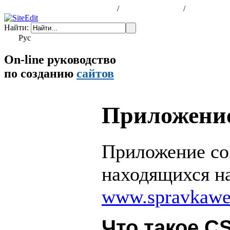
программа для создания сайтов
/
шаблоны сайтов
/
заказать са
Найти:
Рус
Eng
On-line руководство
по созданию
сайтов
Приложение
Приложение соз
находящихся н
www.spravkawe
Что такое C