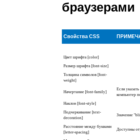
браузерами
Свойства CSS
ПРИМЕЧ
Цвет шрифта [color]
Размер шрифта [font-size]
Толщина символов [font-
weight]
Если указать
Начертание [font-family]
компьютер п
Наклон [font-style]
Подчеркивание [text-
Значение "bl
decoration]
Расстояние между буквами
Доступны от
[letter-spacing]