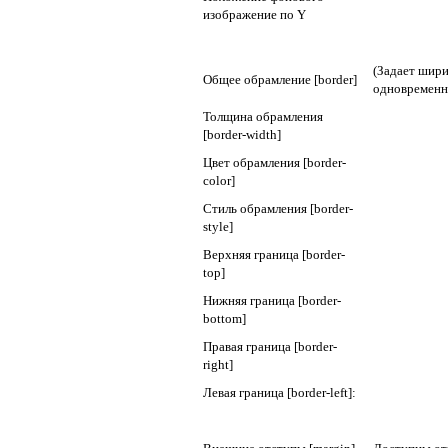
изображение по Y
(Задает шири
Общее обрамление [border]
одновременн
Толщина обрамления
[border-width]
Цвет обрамления [border-
color]
Стиль обрамления [border-
style]
Верхняя граница [border-
top]
Нижняя граница [border-
bottom]
Правая граница [border-
right]
Левая граница [border-left]: