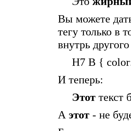
Это
жирный
Вы можете дат
тегу только в 
внутрь другого 
H7 B { color
И теперь:
Этот
текст 
А
этот
- не буд