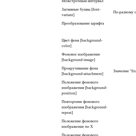
Межстрочный интервал
Заглавные буквы [font-
По-разному 
variant]
Преобразование шрифта
Цвет фона [background-
color]
Фоновое изображение
[background-image]
Прокручивание фона
Значение "fi
[background-attachment]
Положение фонового
изображения [background-
position]
Повторение фонового
изображения [background-
repeat]
Положение фонового
изображение по X
Положение фонового