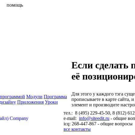
йт
помощь
партнерство
Если сделать 
её позиционир
Для этого у каждого тэга сущес
 программой
Модули
Программа
прописываете в карте сайта, 
дизайну
Приложения
Уроки
элемент и производите настр
тел.: 8 (495) 229-45-50, 8 (812) 61
тайл) Company
e-mail:
info@siteedit.ru
- общие во
icq: 268-447-867 - общие вопросы
все контакты