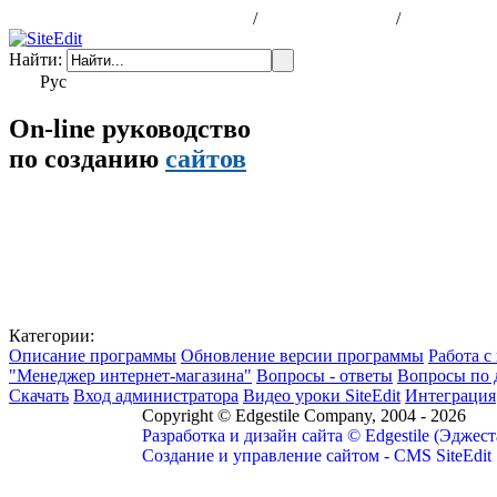
программа для создания сайтов
/
шаблоны сайтов
/
заказать са
Найти:
Рус
Eng
On-line руководство
по созданию
сайтов
Категории:
Описание программы
Обновление версии программы
Работа с
"Менеджер интернет-магазина"
Вопросы - ответы
Вопросы по 
Скачать
Вход администратора
Видео уроки SiteEdit
Интеграция
Copyright © Edgestile Company, 2004
- 2026
Разработка и дизайн сайта © Edgestile (Эджес
Создание и управление сайтом - CMS SiteEdit