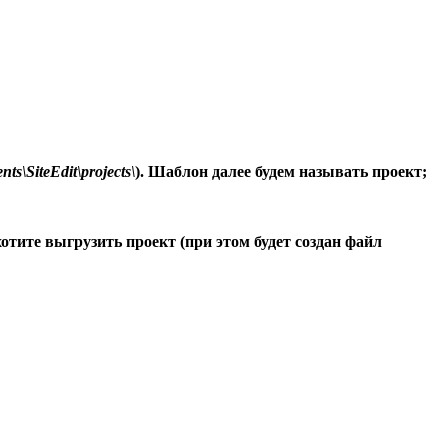
s\SiteEdit\projects\
). Шаблон далее будем называть проект;
тите выгрузить проект (при этом будет создан файл