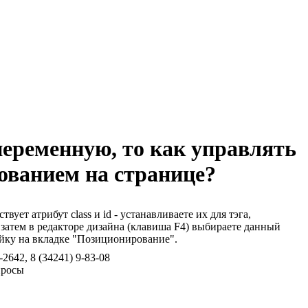
переменную, то как управлять
ованием на странице?
твует атрибут class и id - устанавливаете их для тэга,
и затем в редакторе дизайна (клавиша F4) выбираете данный
ойку на вкладке "Позиционирование".
2-2642, 8 (34241) 9-83-08
просы