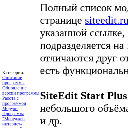
Полный список мод
странице
siteedit.
указанной ссылке, 
подразделяется на
отличаются друг о
есть функциональ
Категории:
Описание
программы
Обновление
SiteEdit Start Plus
версии программы
Работа с
программой
небольшого объёма,
Модули
Программа
и др.
"Менеджер
интернет-