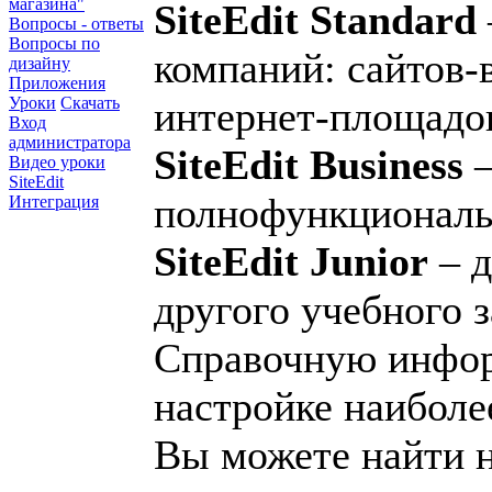
магазина"
SiteEdit Standard
Вопросы - ответы
Вопросы по
компаний: сайтов-
дизайну
Приложения
интернет-площадок
Уроки
Скачать
Вход
администратора
SiteEdit Business
–
Видео уроки
SiteEdit
полнофункциональ
Интеграция
SiteEdit Junior
– д
другого учебного з
Справочную инфор
настройке наиболе
Вы можете найти 