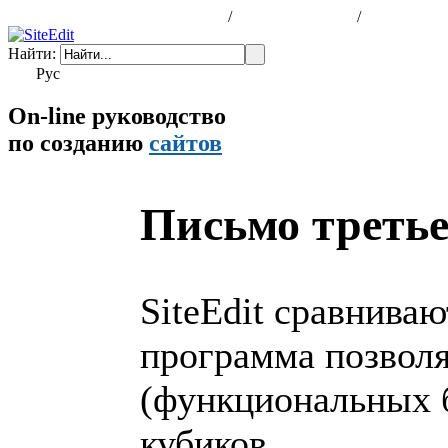
программа для создания сайтов
/
шаблоны сайтов
/
заказать са
Найти:
Рус
Eng
On-line руководство
по созданию
сайтов
Письмо треть
SiteEdit сравниваю
программа позволя
(функциональных б
кубиков.